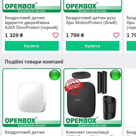
Бездротовий датчик
Бездротовий датчик руху
Безд
відкриття дверей/вікна
Ajax MotionProtect (білий)
Ajax
AJAX DoorProtect (чорний)
(чор
1 329
1 799
1 7
₴
₴
Купити
Купити
Подібні товари компанії
Бездротовий датчик
Комплект сигналізації
Безд