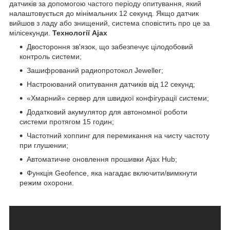
датчиків за допомогою частого періоду опитування, який
налаштовується до мінімальних 12 секунд. Якщо датчик
вийшов з ладу або знищений, система сповістить про це за
мілісекунди.
Технології Ajax
Двостороння зв'язок, що забезпечує цілодобовий
контроль системи;
Зашифрований радиопротокол Jeweller;
Настроюваний опитування датчиків від 12 секунд;
«Хмарний» сервер для швидкої конфігурації системи;
Додатковий акумулятор для автономної роботи
системи протягом 15 годин;
Частотний хоппинг для перемикання на чисту частоту
при глушении;
Автоматичне оновлення прошивки Ajax Hub;
Функція Geofence, яка нагадає включити/вимкнути
режим охорони.