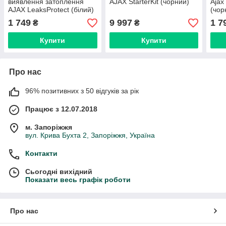
виявлення затоплення
AJAX StarterKit (чорний)
Ajax
AJAX LeaksProtect (білий)
(чор
1 749
9 997
1 7
₴
₴
Купити
Купити
Про нас
96% позитивних з 50 відгуків за рік
Працює з 12.07.2018
м. Запоріжжя
вул. Крива Бухта 2, Запоріжжя, Україна
Контакти
Сьогодні вихідний
Показати весь графік роботи
Про нас