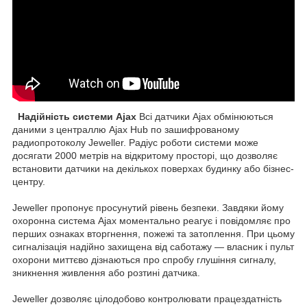
Надійність системи Ajax
Всі датчики Ajax обмінюються
даними з централлю Ajax Hub по зашифрованому
радиопротоколу Jeweller. Радіус роботи системи може
досягати 2000 метрів на відкритому просторі, що дозволяє
встановити датчики на декількох поверхах будинку або бізнес-
центру.
Jeweller пропонує просунутий рівень безпеки. Завдяки йому
охоронна система Ajax моментально реагує і повідомляє про
перших ознаках вторгнення, пожежі та затоплення. При цьому
сигналізація надійно захищена від саботажу — власник і пульт
охорони миттєво дізнаються про спробу глушіння сигналу,
зникнення живлення або розтині датчика.
Jeweller дозволяє цілодобово контролювати працездатність