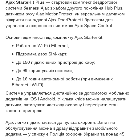
Ajax StarteKit Plus
— стартовий комплект бездротової
системи безпеки Ajax з хабом другого покоління Hub Plus,
датчиком руху Ajax MotionProtect, універсальним датчиком
відкриття вікна/двері Ajax DoorProtect і брелоком для
управління охоронною системою Ajax Space Control.
Основні відмінності від комплекту Ajax StarterKit:
Робота по Wi-Fi і Ethernet;
Підтримка двох SIM-карт;
До 150 підключених пристроїв до хабу;
До 99 користувачів системи;
До 16 годин автономної роботи (при вимкнених
Ethernet і Wi-Fi).
Система управляється дистанційно за допомогою мобільних
додатків на iOS і Android. У кілька кліків можна налаштувати
датчики, активувати часткову охорону і перевірити стан
кожного пристрою.
Ajax легко підключається до пульта охорони. Запит на
обслуговування можна відразу відправити з мобільного
додатка — у списку є Поліція охорони України та понад 45