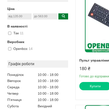
Ціна
В наявності
Так
11
Виробник
Openbox
14
Пульт управлінн
Графік роботи
180 ₴
Понеділок
10:00
18:00
Готово до відправки
Вівторок
10:00
18:00
Купити
Середа
10:00
18:00
Четвер
10:00
18:00
Пʼятниця
10:00
18:00
Субота
Вихідний