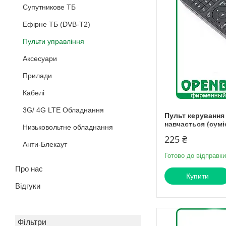
Супутникове ТБ
Ефірне ТБ (DVB-T2)
Пульти управління
Аксесуари
Прилади
Кабелi
3G/ 4G LTE Обладнання
Пульт керування
навчається (сумі
Низьковольтне обладнання
225 ₴
Анти-Блекаут
Готово до відправки
Про нас
Купити
Відгуки
Фільтри