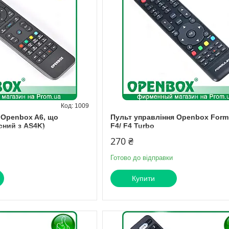
1009
 Openbox A6, що
Пульт управління Openbox Formu
сний з AS4K)
F4/ F4 Turbo
270 ₴
Готово до відправки
Купити