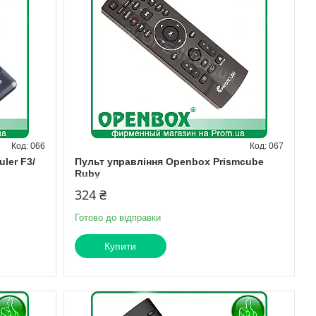
066
067
ler F3/
Пульт управління Openbox Prismcube
Ruby
324 ₴
Готово до відправки
Купити