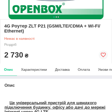
4G Роутер ZLT P21 (GSM/LTE/CDMA + Wi-Fi/
Ethernet)
Немає в наявності
Роздріб
2 730
₴
Опис
Характеристики
Доставка
Оплата
Умови п
Опис
Це універсальний пристрій для швидкого
підключення будинку, офісу або дачі до мережі
Internet
через
4G LTE
.