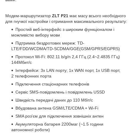
Модем-маршрутизатор
ZLT P21
має масу всього необхідного
для гнучкої настройки і отримання максимального результату:
Простий веб-інтерфейс з широким функціоналом і
можливістю вибору мови
Підтримка бездротових мереж: TD-
LTE/FDD/WCDMA/TD-SCDMA/GGE(GSM/GPRS/EGPRS)
Протокол Wi-Fi: 802.11 b/g/n 2,4 ГГц (2.4~2.4835 ГГц)
144Мбит/с
Інтерфейси: 3х LAN порту; 1x WAN порт, 1х USB порт,
2 телефонних порта
Підключення стаціонарних телефонів
Сервіс SMS-повідомлень і повідомлень USSD
Швидкість передачі даних до 110 Мбіт/с
Вбудована антена GSM/LTE/CDMA + Wi-Fi
SMA роз'єм для підключення зовнішніх антен
Акумуляторна батарея 2200маг (~1.5 години
автономної роботи)