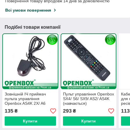
Повернення товару впродовж 14 днів за домовленістю
Всі умови повернення
Подібні товари компанії
Зовнішній ІЧ приймач
Пульт управління Openbox
Кабе
пульта управління
SX4/ S6/ SX9/ AS2/ AS4K
для 
Openbox AS4K 2X/ A6
(навчається)
ресі
SX4,
135
293
113
₴
₴
Купити
Купити