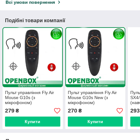
Всі умови повернення
Подібні товари компанії
Пульт управління Fly Air
Пульт управління Fly Air
Пуль
Mouse G10s (з
Mouse G10s New (з
SX4/
мікрофоном)
мікрофоном)
(нав
279
270
293
₴
₴
Купити
Купити