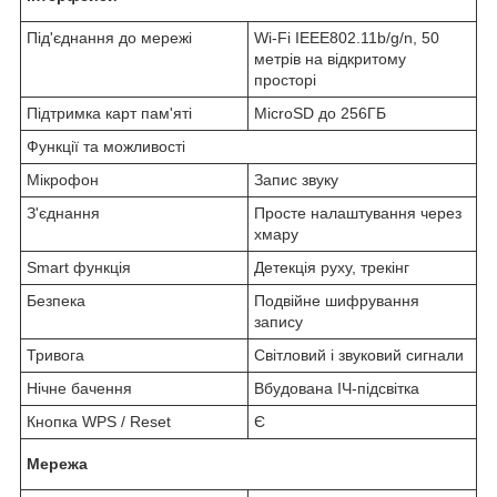
Під'єднання до мережі
Wi-Fi IEEE802.11b/g/n, 50
метрів на відкритому
просторі
Підтримка карт пам'яті
MicroSD до 256ГБ
Функції та можливості
Мікрофон
Запис звуку
З'єднання
Просте налаштування через
хмару
Smart функція
Детекція руху, трекінг
Безпека
Подвійне шифрування
запису
Тривога
Світловий і звуковий сигнали
Нічне бачення
Вбудована ІЧ-підсвітка
Кнопка WPS / Reset
Є
Мережа