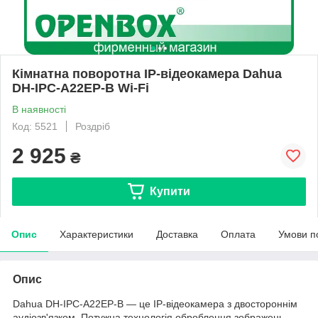
Кімнатна поворотна IP-відеокамера Dahua
DH-IPC-A22EP-B Wi-Fi
В наявності
Код: 5521
Роздріб
2 925
₴
Купити
Опис
Характеристики
Доставка
Оплата
Умови п
Опис
Dahua DH-IPC-A22EP-B — це IP-відеокамера з двостороннім
аудіозв'язком. Потужна технологія оброблення зображень