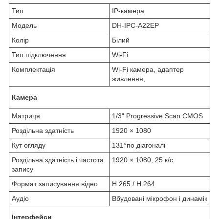
Тип
IP-камера
Модель
DH-IPC-A22EP
Колір
Білий
Тип підключення
Wi-Fi
Комплектація
Wi-Fi камера, адаптер
живлення,
Камера
Матриця
1/3" Progressive Scan CMOS
Роздільна здатність
1920 × 1080
Кут огляду
131°по діагоналі
Роздільна здатність і частота
1920 × 1080, 25 к/с
запису
Формат записування відео
H.265 / H.264
Аудіо
Вбудовані мікрофон і динамік
Інтерфейси