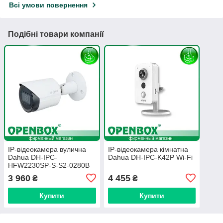
Всі умови повернення
Подібні товари компанії
IP-відеокамера вулична
IP-відеокамера кімнатна
Dahua DH-IPC-
Dahua DH-IPC-K42P Wi-Fi
HFW2230SP-S-S2-0280B
(2.8 мм)
3 960
4 455
₴
₴
Купити
Купити