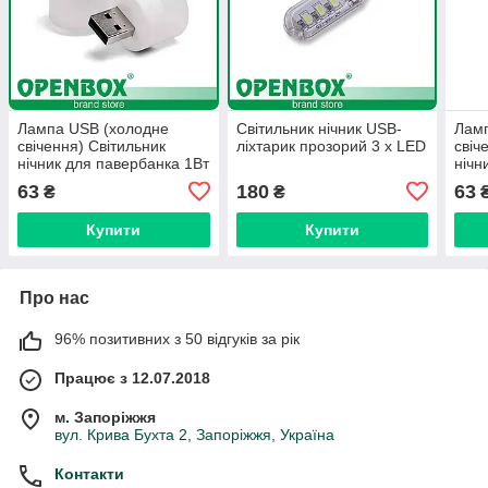
Лампа USB (холодне
Світильник нічник USB-
Ламп
свічення) Світильник
ліхтарик прозорий 3 x LED
свіч
нічник для павербанка 1Вт
нічн
63
180
63
₴
₴
Купити
Купити
Про нас
96% позитивних з 50 відгуків за рік
Працює з 12.07.2018
м. Запоріжжя
вул. Крива Бухта 2, Запоріжжя, Україна
Контакти