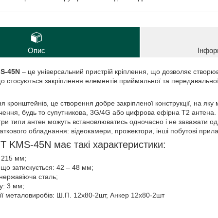
Опис
Інфор
S-45N
– це універсальний пристрій кріплення, що дозволяє створюв
що стосуються закріплення елементів приймальної та передавальної
 кронштейнів, це створення добре закріпленої конструкції, на яку
начення, будь то супутникова, 3G/4G або цифрова ефірна Т2 антена
 три типи антен можуть встановлюватись одночасно і не заважати 
ткового обладнання: відеокамери, прожектори, інші побутові прилад
 KMS-45N має такі характеристики:
: 215 мм;
що затискується: 42 – 48 мм;
 нержавіюча сталь;
: 3 мм;
ії металовиробів: Ш.П. 12х80-2шт, Анкер 12х80-2шт