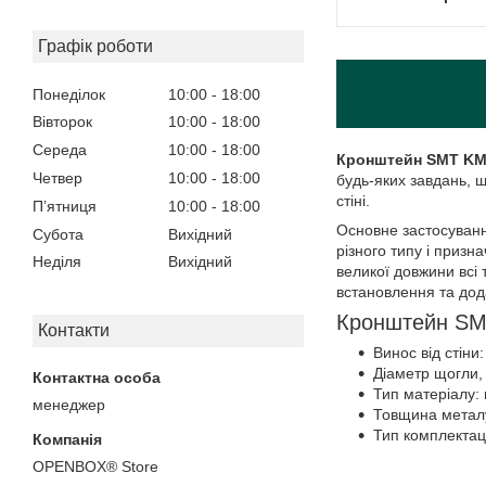
Графік роботи
Понеділок
10:00
18:00
Вівторок
10:00
18:00
Середа
10:00
18:00
Кронштейн SMT KM
Четвер
10:00
18:00
будь-яких завдань, 
стіні.
Пʼятниця
10:00
18:00
Основне застосування
Субота
Вихідний
різного типу і приз
Неділя
Вихідний
великої довжини всі
встановлення та дода
Кронштейн SMT
Контакти
Винос від стіни
Діаметр щогли, 
Тип матеріалу:
менеджер
Товщина металу
Тип комплектац
OPENBOX® Store