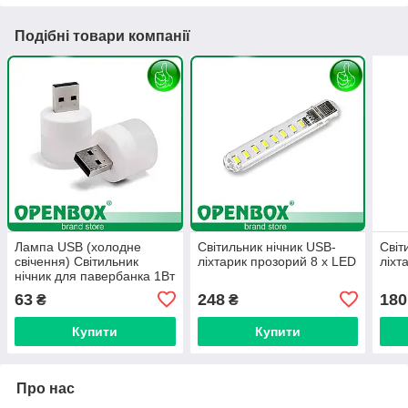
Подібні товари компанії
Лампа USB (холодне
Світильник нічник USB-
Світ
свічення) Світильник
ліхтарик прозорий 8 x LED
ліхт
нічник для павербанка 1Вт
63
248
180
₴
₴
Купити
Купити
Про нас