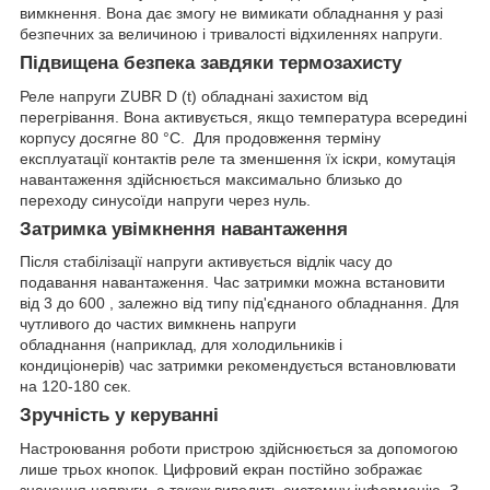
вимкнення. Вона дає змогу не вимикати обладнання у разі
безпечних за величиною і тривалості відхиленнях напруги.
Підвищена безпека завдяки термозахисту
Реле напруги ZUBR D (t) обладнані захистом від
перегрівання. Вона активується, якщо температура всередині
корпусу досягне 80 °С. Для продовження терміну
експлуатації контактів реле та зменшення їх іскри, комутація
навантаження здійснюється максимально близько до
переходу синусоїди напруги через нуль.
Затримка увімкнення навантаження
Після стабілізації напруги активується відлік часу до
подавання навантаження. Час затримки можна встановити
від 3 до 600 , залежно від типу під'єднаного обладнання. Для
чутливого до частих вимкнень напруги
обладнання (наприклад, для холодильників і
кондиціонерів) час затримки рекомендується встановлювати
на 120-180 сек.
Зручність у керуванні
Настроювання роботи пристрою здійснюється за допомогою
лише трьох кнопок. Цифровий екран постійно зображає