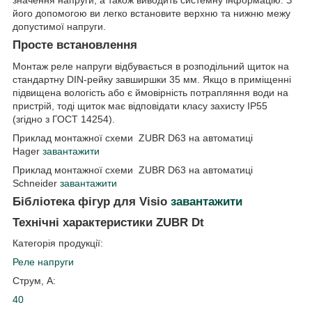
значення напруги, а також виводить системну інформацію. З
його допомогою ви легко встановите верхню та нижню межу
допустимої напруги.
Просте встановлення
Монтаж реле напруги відбувається в розподільний щиток на
стандартну DIN-рейку завширшки 35 мм. Якщо в приміщенні
підвищена вологість або є ймовірність потрапляння води на
пристрій, тоді щиток має відповідати класу захисту IP55
(згідно з ГОСТ 14254).
Приклад монтажної схеми ZUBR D63 на автоматиці
Hager
завантажити
Приклад монтажної схеми ZUBR D63 на автоматиці
Schneider
завантажити
Бібліотека фігур для Visio
завантажити
Технічні характеристики ZUBR Dt
Категорія продукції:
Реле напруги
Струм, А:
40