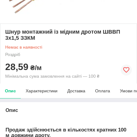
Шнур монтажний із мідним дротом ШВВП
3х1,5 ЗЗКМ
Немає в наявності
Роздріб
28,59
₴/м
Мінімальна сума замовлення на сайті — 100 ₴
Опис
Характеристики
Доставка
Оплата
Умови п
Опис
Продаж здійснюється в кількостях кратних 100
м довжини дроту.