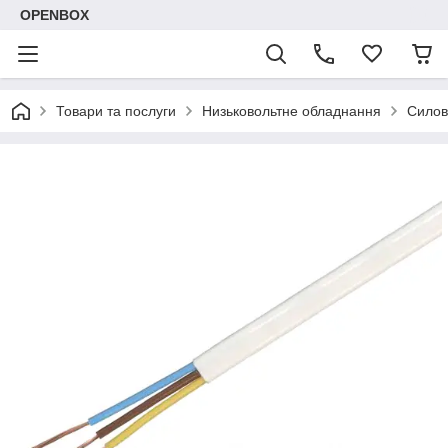
OPENBOX
Товари та послуги
Низьковольтне обладнання
Силов